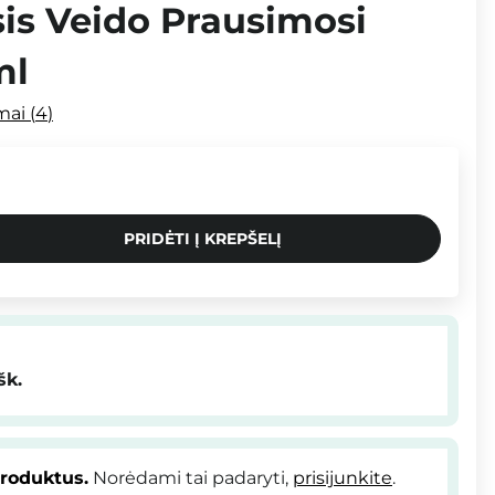
is Veido Prausimosi
ml
imai
4
PRIDĖTI Į KREPŠELĮ
šk.
produktus.
Norėdami tai padaryti,
prisijunkite
.