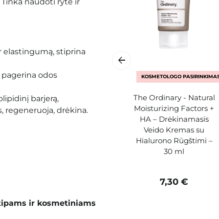
. Tinka naudoti ryte ir
 elastingumą, stiprina
ą, pagerina odos
KOSMETOLOGO PASIRINKIMA
The Ordinary - Natural
lipidinį barjerą,
Moisturizing Factors +
, regeneruoja, drėkina.
HA – Drėkinamasis
Veido Kremas su
Hialurono Rūgštimi –
30 ml
7,30 €
tipams ir kosmetiniams