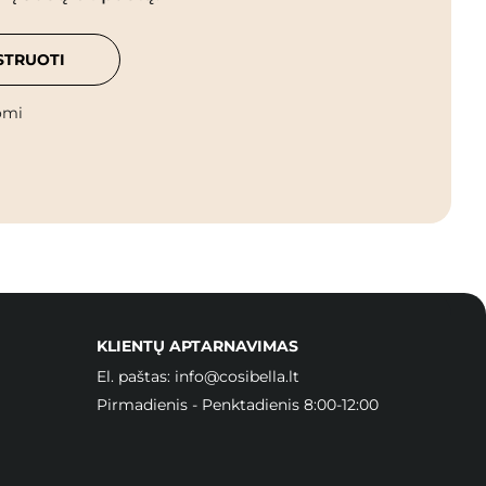
STRUOTI
omi
KLIENTŲ APTARNAVIMAS
El. paštas:
info@cosibella.lt
Pirmadienis - Penktadienis 8:00-12:00