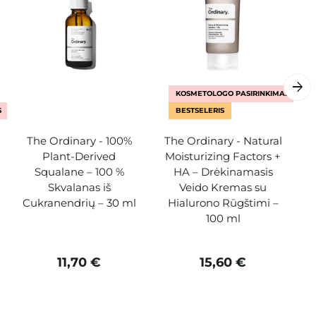
KOSMETOLOGO PASIRINKIMAS
S
BESTSELERIS
The Ordinary - 100%
The Ordinary - Natural
Plant-Derived
Moisturizing Factors +
Squalane – 100 %
HA – Drėkinamasis
Skvalanas iš
Veido Kremas su
Cukranendrių – 30 ml
Hialurono Rūgštimi –
100 ml
11,70 €
15,60 €