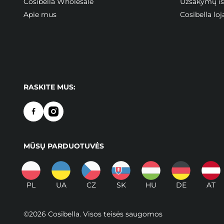
Cosibella Wholesale
Užsakymų ist
Apie mus
Cosibella l
RASKITE MUS:
MŪSŲ PARDUOTUVĖS
PL
UA
CZ
SK
HU
DE
AT
©2026 Cosibella. Visos teisės saugomos