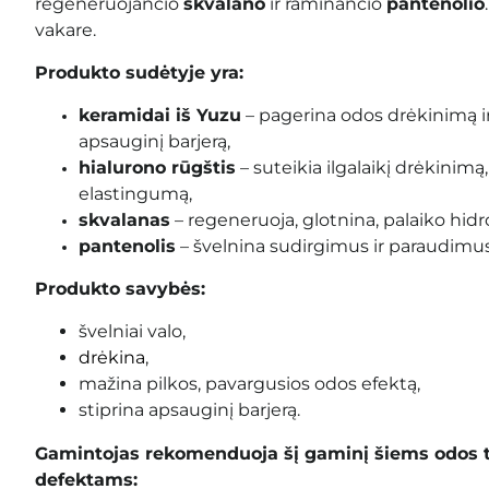
regeneruojančio
skvalano
ir raminančio
pantenolio
vakare.
Produkto sudėtyje yra:
keramidai iš Yuzu
– pagerina odos drėkinimą ir
apsauginį barjerą,
hialurono rūgštis
– suteikia ilgalaikį drėkinim
elastingumą,
skvalanas
– regeneruoja, glotnina, palaiko hidro
pantenolis
– švelnina sudirgimus ir paraudimus
Produkto savybės:
švelniai valo,
drėkina
,
mažina pilkos, pavargusios odos efektą,
stiprina apsauginį barjerą.
Gamintojas rekomenduoja šį gaminį šiems odos 
defektams: