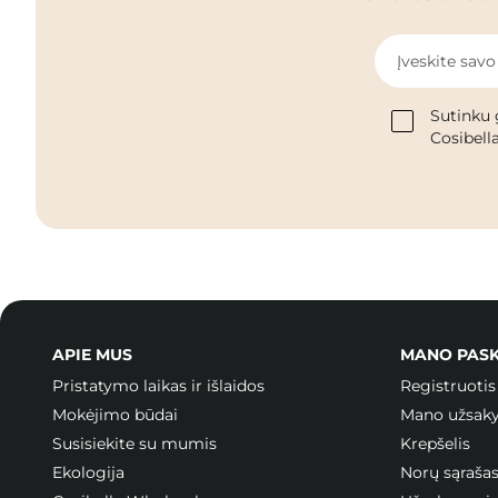
Įveskite savo
Sutinku 
Cosibella
APIE MUS
MANO PAS
Pristatymo laikas ir išlaidos
Registruotis
Mokėjimo būdai
Mano užsak
Susisiekite su mumis
Krepšelis
Ekologija
Norų sąraša