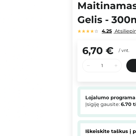
Maitinamas
Gelis - 300
4.25
Atsiliep
6,70 €
/
vnt.
Lojalumo programa
Įsigiję gausite:
6.70
t
Iškeiskite taškus į 