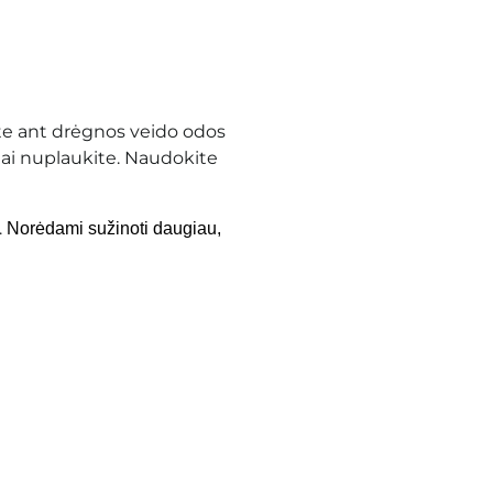
te ant drėgnos veido odos
iai nuplaukite. Naudokite
.
Norėdami sužinoti daugiau,