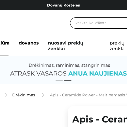
Dovanų Kortelės
Cosibella lojalumo programa
Nemokamas pristatymas nuo 40,00 €
Dovanų Kortelės
žiūra
dovanos
nuosavi prekių
prekių
ženklai
ženklai
Drėkinimas
Apis - Ceramide Power - Maitinamasis 
Apis - Cera