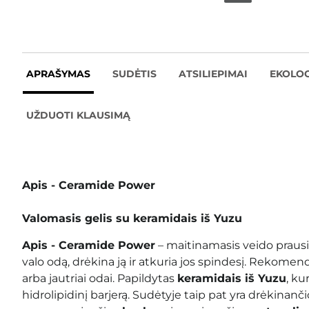
APRAŠYMAS
SUDĖTIS
ATSILIEPIMAI
EKOLOG
UŽDUOTI KLAUSIMĄ
Apis - Ceramide Power
Valomasis gelis su keramidais iš Yuzu
Apis - Ceramide Power
– maitinamasis veido prausim
valo odą, drėkina ją ir atkuria jos spindesį. Rekomen
arba jautriai odai. Papildytas
keramidais iš Yuzu
, ku
hidrolipidinį barjerą. Sudėtyje taip pat yra drėkinanč