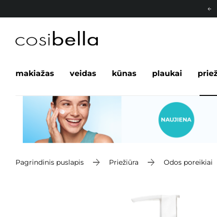
makiažas
veidas
kūnas
plaukai
prie
Pagrindinis puslapis
Priežiūra
Odos poreikiai