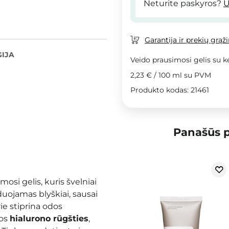
Neturite paskyros?
U
Garantija ir prekių grąž
IJA
Veido prausimosi gelis su k
2,23 €
/
100 ml
su PVM
Produkto kodas: 21461
Panašūs p
osi gelis, kuris švelniai
duojamas blyškiai, sausai
rie stiprina odos
ios
hialurono rūgšties
,