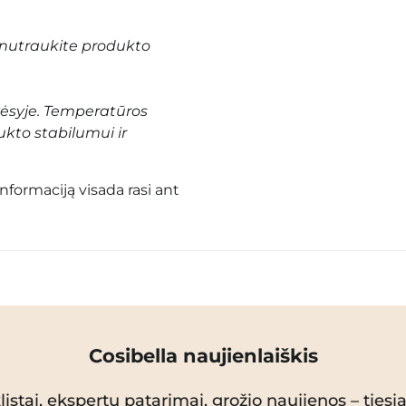
nutraukite produkto
vėsyje. Temperatūros
ukto stabilumui ir
informaciją visada rasi ant
Cosibella naujienlaiškis
istai, ekspertų patarimai, grožio naujienos – tiesiai