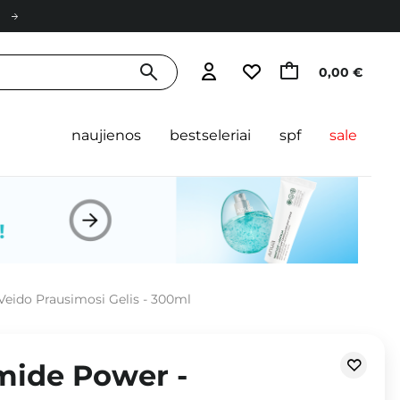
0,00 €
naujienos
bestseleriai
spf
sale
Veido Prausimosi Gelis - 300ml
mide Power -