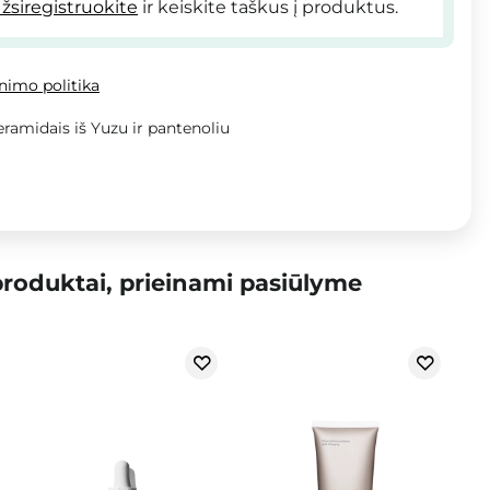
žsiregistruokite
ir keiskite taškus į produktus.
inimo politika
eramidais iš Yuzu ir pantenoliu
roduktai, prieinami pasiūlyme