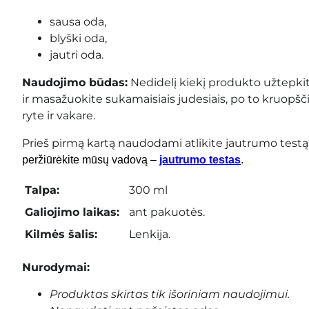
sausa oda,
blyški oda,
jautri oda.
Naudojimo būdas:
Nedidelį kiekį produkto užtepki
ir masažuokite sukamaisiais judesiais, po to kruopšč
ryte ir vakare.
Prieš pirmą kartą naudodami atlikite jautrumo testą
peržiūrėkite mūsų vadovą –
jautrumo testas
.
Talpa:
300 ml
Galiojimo laikas:
ant pakuotės.
Kilmės šalis:
Lenkija.
Nurodymai:
Produktas skirtas tik išoriniam naudojimui.