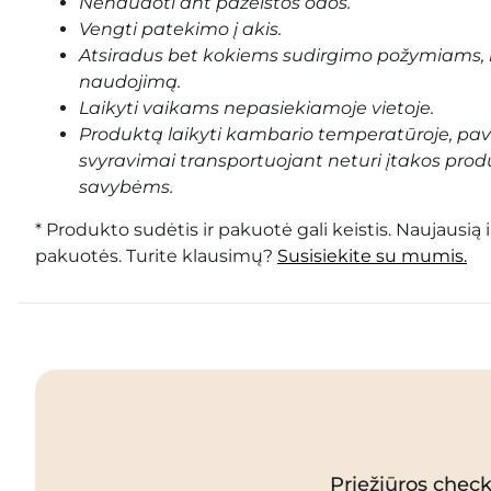
Nenaudoti ant pažeistos odos.
Vengti patekimo į akis.
Atsiradus bet kokiems sudirgimo požymiams, 
naudojimą.
Laikyti vaikams nepasiekiamoje vietoje.
Produktą laikyti kambario temperatūroje, pa
svyravimai transportuojant neturi įtakos prod
savybėms.
* Produkto sudėtis ir pakuotė gali keistis. Naujausią 
pakuotės. Turite klausimų?
Susisiekite su mumis.
Priežiūros checkl