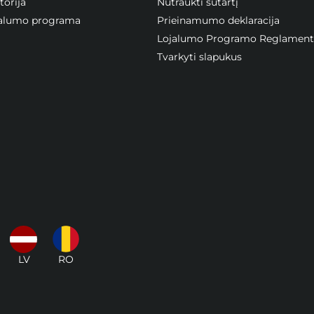
orija
Nutraukti sutartį
ojalumo programa
Prieinamumo deklaracija
Lojalumo Programo Reglament
Tvarkyti slapukus
LV
RO