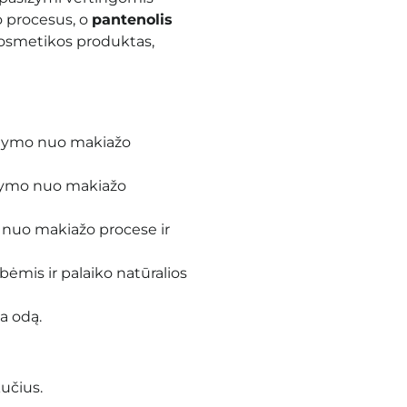
o procesus, o
pantenolis
 kosmetikos produktas,
alymo nuo makiažo
alymo nuo makiažo
 nuo makiažo procese ir
ėmis ir palaiko natūralios
a odą.
učius.