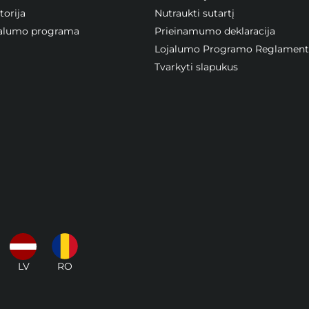
orija
Nutraukti sutartį
ojalumo programa
Prieinamumo deklaracija
Lojalumo Programo Reglament
Tvarkyti slapukus
LV
RO