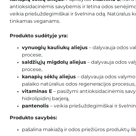
antioksidacinėmis savybėmis ir lėtina odos senėjim
veikia priešuždegimiškai ir švelnina odą. Natūralus
tinkamas veganams.
Produkto sudėtyje yra:
vynuogių kauliukų aliejus
– dalyvauja odos v
procese,
saldžiųjų migdolų aliejus
– dalyvauja odos v
procese,
kanapių sėklų aliejus
– dalyvauja odos valymo
palaiko natūralius odos regeneracijos procesus,
vitaminas E
– pasižymi antioksidacinėmis savyb
hidrolipidinį barjerą,
pantenolis
– veikia priešuždegimiškai ir švelnin
Produkto savybės:
pašalina makiažą ir odos priežiūros produktų lik