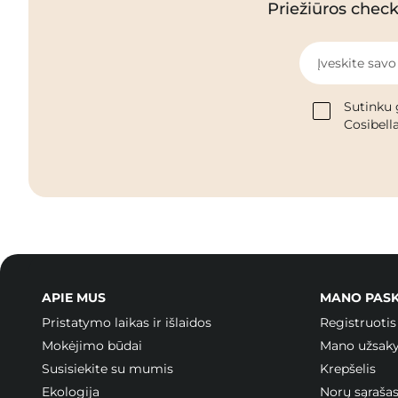
Priežiūros checkl
Įveskite savo
Sutinku 
Cosibella
APIE MUS
MANO PAS
Pristatymo laikas ir išlaidos
Registruotis
Mokėjimo būdai
Mano užsak
Susisiekite su mumis
Krepšelis
Ekologija
Norų sąraša