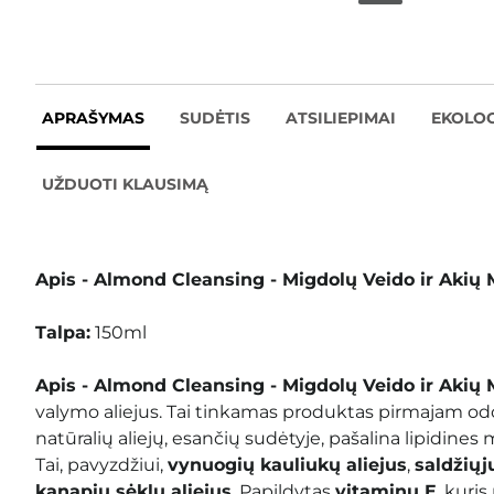
APRAŠYMAS
SUDĖTIS
ATSILIEPIMAI
EKOLOG
UŽDUOTI KLAUSIMĄ
Apis - Almond Cleansing - Migdolų Veido ir Akių M
Talpa:
150ml
Apis - Almond Cleansing - Migdolų Veido ir Akių M
valymo aliejus. Tai tinkamas produktas pirmajam od
natūralių aliejų, esančių sudėtyje, pašalina lipidines
Tai, pavyzdžiui,
vynuogių kauliukų aliejus
,
saldžiųj
kanapių sėklų aliejus
. Papildytas
vitaminu E
, kuri