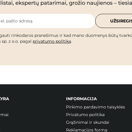
istai, ekspertų patarimai, grožio naujienos – tiesiai
 el. pašto adresą
UŽSIREGI
gauti rinkodaros pranešimus ir kad mano duomenys būtų tvark
 sp. z o.o. pagal
privatumo politiką
.
KYRA
INFORMACIJA
Pirkimo pardavimo taisyklės
ymai
Privatumo politika
Grąžinimai ir skundai
s
Reklamacijos forma