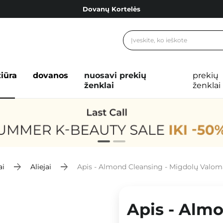
Dovanų Kortelės
Cosibella lojalumo programa
Nemokamas pristatymas nuo 40,00 €
Dovanų Kortelės
žiūra
dovanos
nuosavi prekių
prekių
ženklai
ženklai
ai
Aliejai
Apis - Almond Cleansing - Migdolų Valoma
Apis - Alm