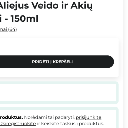
liejus Veido ir Akių
 - 150ml
imai
64
PRIDĖTI Į KREPŠELĮ
produktus.
Norėdami tai padaryti,
prisijunkite
.
žsiregistruokite
ir keiskite taškus į produktus.