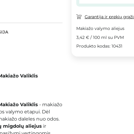
Garantija ir prekių grąž
Makiažo valymo aliejus
IJA
3,42 €
/
100 ml
su PVM
Produkto kodas: 10431
akiažo Valiklis
akiažo Valiklis
- makiažo
os valymo etapui. Dėl
 makiažo daleles nuo odos.
ų migdolų aliejus
ir
s pasižymi vertingomis