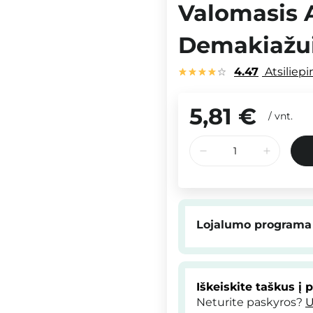
Valomasis A
Demakiažui
4.47
Atsiliep
5,81 €
/
vnt.
Lojalumo programa
Iškeiskite taškus į 
Neturite paskyros?
U