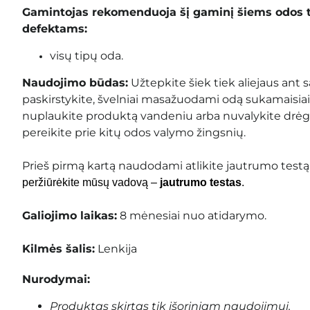
Gamintojas rekomenduoja šį gaminį šiems odos 
defektams:
visų tipų oda.
Naudojimo būdas:
Užtepkite šiek tiek aliejaus ant s
paskirstykite, švelniai masažuodami odą sukamaisiais
nuplaukite produktą vandeniu arba nuvalykite drėgnu
pereikite prie kitų odos valymo žingsnių.
Prieš pirmą kartą naudodami atlikite jautrumo testą
peržiūrėkite mūsų vadovą –
jautrumo testas
.
Galiojimo laikas:
8 mėnesiai nuo atidarymo.
Kilmės šalis:
Lenkija
Nurodymai:
Produktas skirtas tik išoriniam naudojimui.