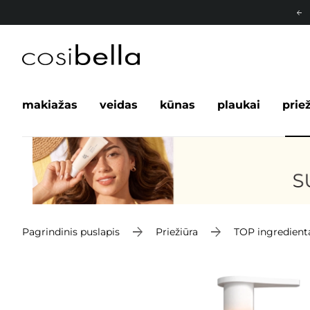
makiažas
veidas
kūnas
plaukai
prie
Pagrindinis puslapis
Priežiūra
TOP ingredient