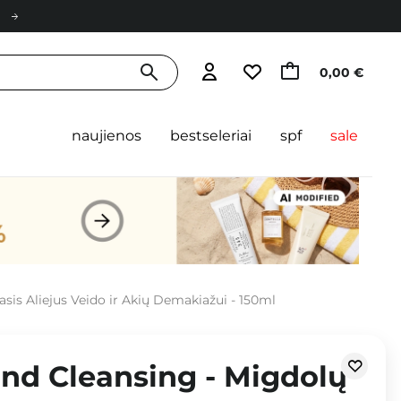
0,00 €
naujienos
bestseleriai
spf
sale
sis Aliejus Veido ir Akių Demakiažui - 150ml
ond Cleansing - Migdolų