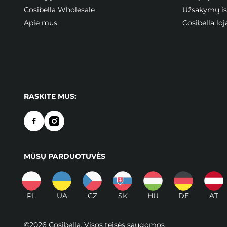
Cosibella Wholesale
Užsakymų ist
Apie mus
Cosibella l
RASKITE MUS:
MŪSŲ PARDUOTUVĖS
PL
UA
CZ
SK
HU
DE
AT
©2026 Cosibella. Visos teisės saugomos