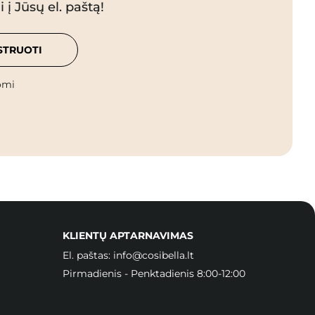
 į Jūsų el. paštą!
STRUOTI
omi
KLIENTŲ APTARNAVIMAS
El. paštas:
info@cosibella.lt
Pirmadienis - Penktadienis 8:00-12:00