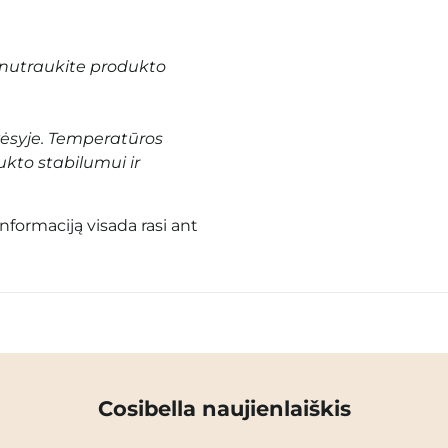
nutraukite produkto
vėsyje. Temperatūros
ukto stabilumui ir
informaciją visada rasi ant
Cosibella naujienlaiškis