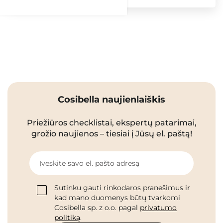
Cosibella naujienlaiškis
Priežiūros checklistai, ekspertų patarimai,
grožio naujienos – tiesiai į Jūsų el. paštą!
Įveskite savo el. pašto adresą
Sutinku gauti rinkodaros pranešimus ir
kad mano duomenys būtų tvarkomi
Cosibella sp. z o.o. pagal
privatumo
politiką
.