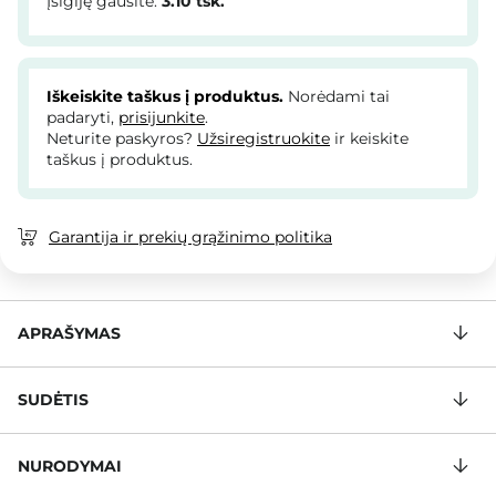
Įsigiję gausite:
3.10
tšk.
Iškeiskite taškus į produktus.
Norėdami tai
padaryti,
prisijunkite
.
Neturite paskyros?
Užsiregistruokite
ir keiskite
taškus į produktus.
Garantija ir prekių grąžinimo politika
APRAŠYMAS
SUDĖTIS
NURODYMAI