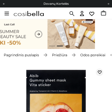
Dovanų Kortelės
Cosibella lojalumo programa
Nemokamas pristatymas nuo 40,00 €
Dovanų Kortelės
Pagrindinis puslapis
Priežiūra
Odos poreikiai