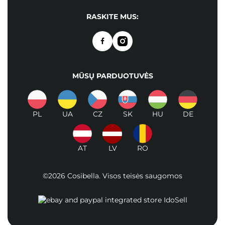
RASKITE MUS:
MŪSŲ PARDUOTUVĖS
PL
UA
CZ
SK
HU
DE
AT
LV
RO
©2026 Cosibella. Visos teisės saugomos