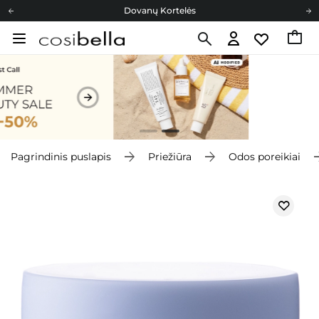
Dovanų Kortelės
Cosibella lojalumo programa
Nemokamas pristatymas nuo 40,00 €
Dovanų Kortelės
Pagrindinis puslapis
Priežiūra
Odos poreikiai