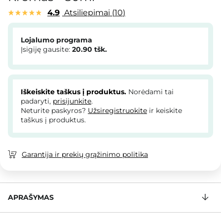
4.9
Atsiliepimai
10
Lojalumo programa
Įsigiję gausite:
20.90
tšk.
Iškeiskite taškus į produktus.
Norėdami tai
padaryti,
prisijunkite
.
Neturite paskyros?
Užsiregistruokite
ir keiskite
taškus į produktus.
Garantija ir prekių grąžinimo politika
APRAŠYMAS