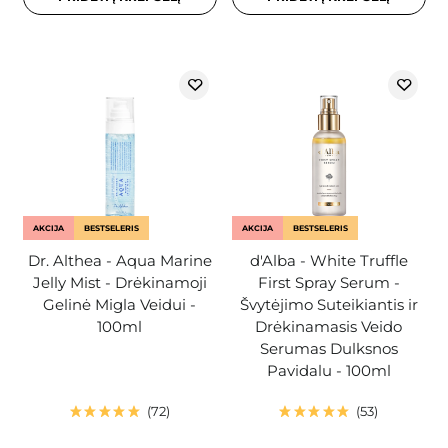
AKCIJA
BESTSELERIS
AKCIJA
BESTSELERIS
Dr. Althea - Aqua Marine
d'Alba - White Truffle
Jelly Mist - Drėkinamoji
First Spray Serum -
Gelinė Migla Veidui -
Švytėjimo Suteikiantis ir
100ml
Drėkinamasis Veido
Serumas Dulksnos
Pavidalu - 100ml
72
53