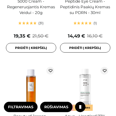
5000 Cream -
Peptide Eye Cream -
Regeneruojantis Kremas
Peptidinis Paakių Kremas
Veidui - 20g
su PDRN - 30ml
31
1
19,35 €
21,50 €
14,49 €
16,10 €
PRIDĖTI Į KREPŠELĮ
PRIDĖTI Į KREPŠELĮ
FILTRAVIMAS
RŪŠIAVIMAS
AKCIJA
AKCIJA
BESTSELERIS