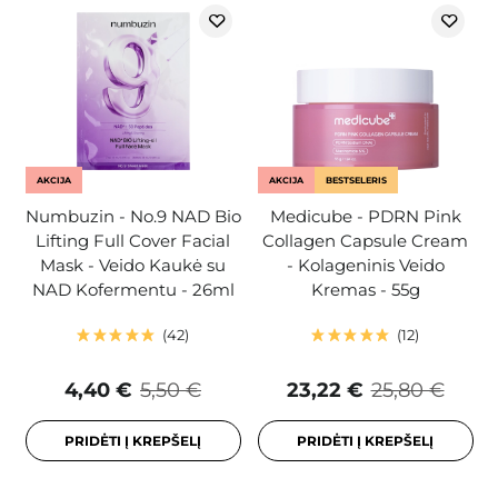
AKCIJA
AKCIJA
BESTSELERIS
Numbuzin - No.9 NAD Bio
Medicube - PDRN Pink
Lifting Full Cover Facial
Collagen Capsule Cream
Mask - Veido Kaukė su
- Kolageninis Veido
NAD Kofermentu - 26ml
Kremas - 55g
42
12
4,40 €
5,50 €
23,22 €
25,80 €
PRIDĖTI Į KREPŠELĮ
PRIDĖTI Į KREPŠELĮ