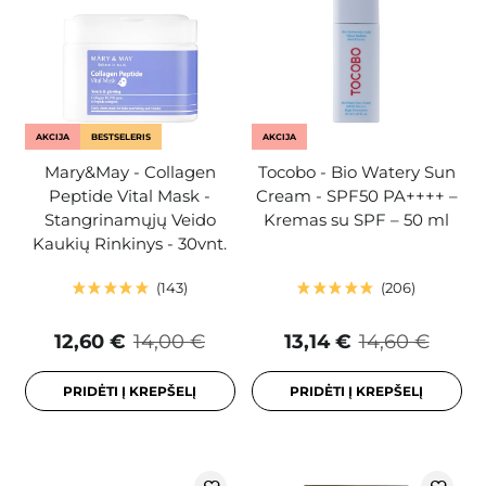
AKCIJA
BESTSELERIS
AKCIJA
Mary&May - Collagen
Tocobo - Bio Watery Sun
Peptide Vital Mask -
Cream - SPF50 PA++++ –
Stangrinamųjų Veido
Kremas su SPF – 50 ml
Kaukių Rinkinys - 30vnt.
143
206
12,60 €
14,00 €
13,14 €
14,60 €
PRIDĖTI Į KREPŠELĮ
PRIDĖTI Į KREPŠELĮ