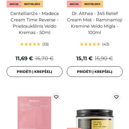
AKCIJA
BESTSELERIS
AKCIJA
BESTSELERIS
Centellian24 - Madeca
Dr. Althea - 345 Relief
Cream Time Reverse -
Cream Mist - Raminamoji
Priešraukšlinis Veido
Kreminė Veido Migla -
Kremas - 50ml
100ml
33
43
11,69 €
16,70 €
15,11 €
15,90 €
PRIDĖTI Į KREPŠELĮ
PRIDĖTI Į KREPŠELĮ