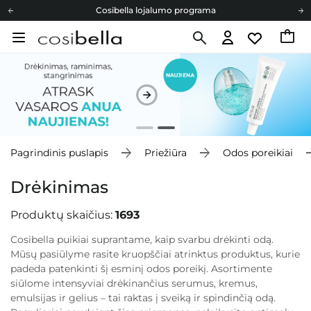
Cosibella lojalumo programa
Nemokamas pristatymas nuo 40,00 €
Dovanų Kortelės
Cosibella lojalumo programa
Nemokamas pristatymas nuo 40,00 €
Dovanų Kortelės
Pagrindinis puslapis
Priežiūra
Odos poreikiai
Drėkinimas
Produktų skaičius:
1693
Cosibella puikiai suprantame, kaip svarbu drėkinti odą.
Mūsų pasiūlyme rasite kruopščiai atrinktus produktus, kurie
padeda patenkinti šį esminį odos poreikį. Asortimente
siūlome intensyviai drėkinančius serumus, kremus,
emulsijas ir gelius – tai raktas į sveiką ir spindinčią odą.