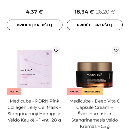
4,37 €
18,34 €
26,20 €
PRIDĖTI Į KREPŠELĮ
PRIDĖTI Į KREPŠELĮ
AKCIJA
AKCIJA
BESTSELERIS
Medicube - PDRN Pink
Medicube - Deep Vita C
Collagen Jelly Gel Mask –
Capsule Cream –
Stangrinamoji Hidrogelio
Šviesinamasis ir
Veido Kaukė – 1 vnt., 28 g
Stangrinamasis Veido
Kremas – 55 g