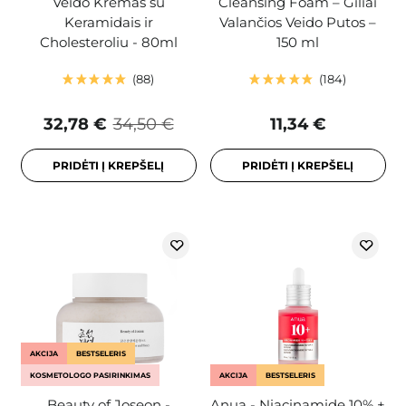
Veido Kremas su
Cleansing Foam – Giliai
Keramidais ir
Valančios Veido Putos –
Cholesteroliu - 80ml
150 ml
88
184
32,78 €
34,50 €
11,34 €
PRIDĖTI Į KREPŠELĮ
PRIDĖTI Į KREPŠELĮ
AKCIJA
BESTSELERIS
KOSMETOLOGO PASIRINKIMAS
AKCIJA
BESTSELERIS
Beauty of Joseon -
Anua - Niacinamide 10% +