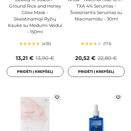
Ground Rice and Honey
TXA 4% Serumas -
Glow Mask -
Šviesinantis Serumas su
Skaistinamoji Ryžių
Niacinamidu - 30ml
Kaukė su Medumi Veidui
- 150ml
435
173
13,21 €
13,90 €
20,52 €
22,80 €
PRIDĖTI Į KREPŠELĮ
PRIDĖTI Į KREPŠELĮ