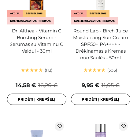
AKCIJA
BESTSELERIS
AKCIJA
BESTSELERIS
KOSMETOLOGO PASIRINKIMAS
KOSMETOLOGO PASIRINKIMAS
Dr. Althea - Vitamin C
Round Lab - Birch Juice
Boosting Serum -
Moisturizing Sun Cream
Serumas su Vitaminu C
SPF50+ PA++++ -
Veidui - 30ml
Drėkinamasis Kremas
nuo Saulės - 50ml
113
306
14,58 €
16,20 €
9,95 €
11,05 €
PRIDĖTI Į KREPŠELĮ
PRIDĖTI Į KREPŠELĮ