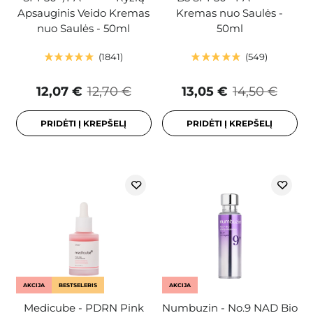
Apsauginis Veido Kremas
Kremas nuo Saulės -
nuo Saulės - 50ml
50ml
1841
549
12,07 €
12,70 €
13,05 €
14,50 €
PRIDĖTI Į KREPŠELĮ
PRIDĖTI Į KREPŠELĮ
AKCIJA
BESTSELERIS
AKCIJA
Medicube - PDRN Pink
Numbuzin - No.9 NAD Bio