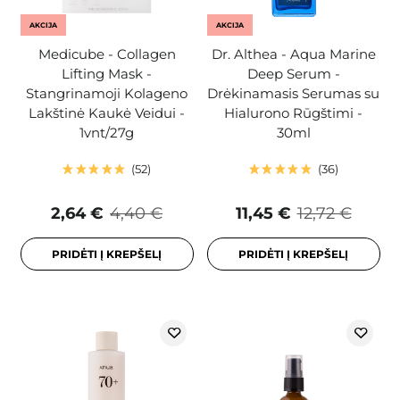
AKCIJA
AKCIJA
Medicube - Collagen
Dr. Althea - Aqua Marine
Lifting Mask -
Deep Serum -
Stangrinamoji Kolageno
Drėkinamasis Serumas su
Lakštinė Kaukė Veidui -
Hialurono Rūgštimi -
1vnt/27g
30ml
52
36
2,64 €
4,40 €
11,45 €
12,72 €
PRIDĖTI Į KREPŠELĮ
PRIDĖTI Į KREPŠELĮ