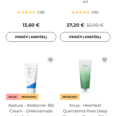
ml
138
195
13,60 €
27,20 €
32,00 €
PRIDĖTI Į KREPŠELĮ
PRIDĖTI Į KREPŠELĮ
AKCIJA
BESTSELERIS
BESTSELERIS
Aestura - Atobarrier 365
Anua - Heartleaf
Cream - Drėkinamasis
Quercetinol Pore Deep