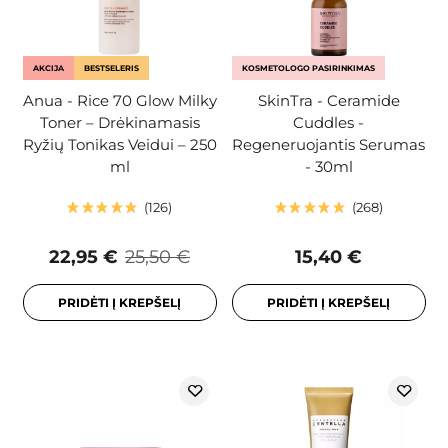
AKCIJA
BESTSELERIS
KOSMETOLOGO PASIRINKIMAS
Anua - Rice 70 Glow Milky
SkinTra - Ceramide
Toner – Drėkinamasis
Cuddles -
Ryžių Tonikas Veidui – 250
Regeneruojantis Serumas
ml
- 30ml
126
268
22,95 €
25,50 €
15,40 €
PRIDĖTI Į KREPŠELĮ
PRIDĖTI Į KREPŠELĮ