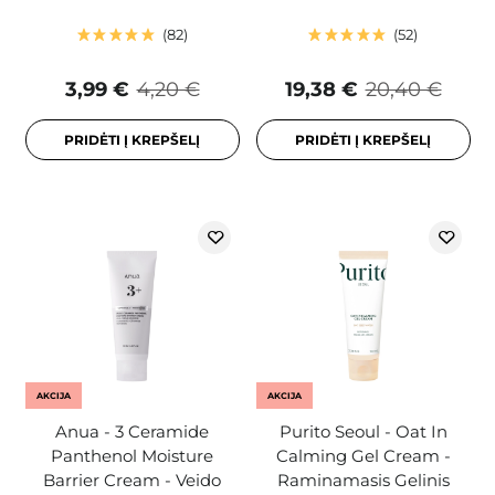
82
52
3,99 €
4,20 €
19,38 €
20,40 €
PRIDĖTI Į KREPŠELĮ
PRIDĖTI Į KREPŠELĮ
AKCIJA
AKCIJA
Anua - 3 Ceramide
Purito Seoul - Oat In
Panthenol Moisture
Calming Gel Cream -
Barrier Cream - Veido
Raminamasis Gelinis