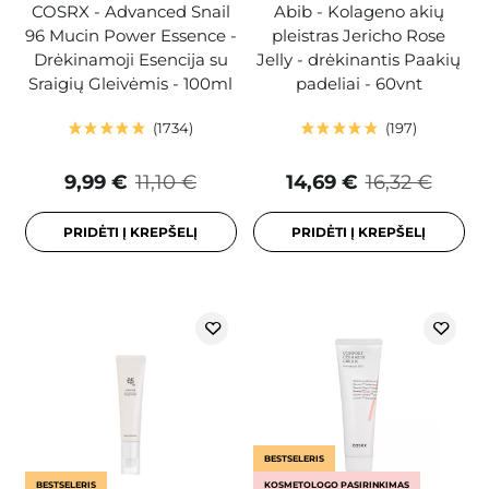
COSRX - Advanced Snail
Abib - Kolageno akių
96 Mucin Power Essence -
pleistras Jericho Rose
Drėkinamoji Esencija su
Jelly - drėkinantis Paakių
Sraigių Gleivėmis - 100ml
padeliai - 60vnt
1734
197
9,99 €
11,10 €
14,69 €
16,32 €
PRIDĖTI Į KREPŠELĮ
PRIDĖTI Į KREPŠELĮ
BESTSELERIS
BESTSELERIS
KOSMETOLOGO PASIRINKIMAS