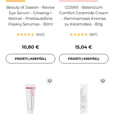
Beauty of Joseon - Revive
COSRX - Balancium
Eye Serum - Ginseng +
Comfort Ceramide Cream
Retinal - Priešraukšlinis
- Raminamasis Kremas
Paakių Serumas - 30ml
su Keramidais - 80g
540
967
10,80 €
15,04 €
PRIDĖTI Į KREPŠELĮ
PRIDĖTI Į KREPŠELĮ