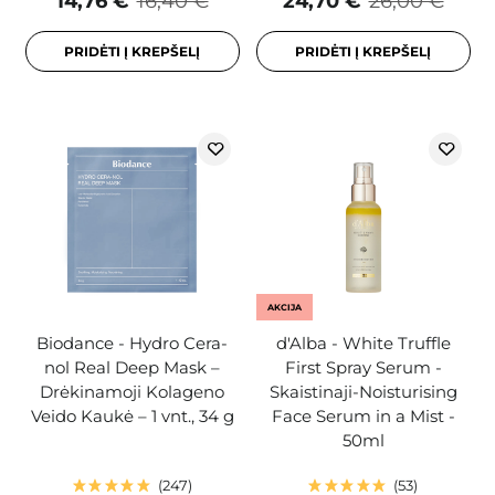
14,76 €
16,40 €
24,70 €
26,00 €
PRIDĖTI Į KREPŠELĮ
PRIDĖTI Į KREPŠELĮ
AKCIJA
Biodance - Hydro Cera-
d'Alba - White Truffle
nol Real Deep Mask –
First Spray Serum -
Drėkinamoji Kolageno
Skaistinaji-Noisturising
Veido Kaukė – 1 vnt., 34 g
Face Serum in a Mist -
50ml
247
53