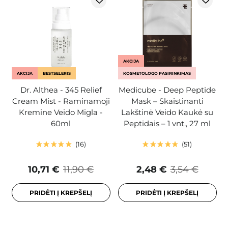
AKCIJA
AKCIJA
BESTSELERIS
KOSMETOLOGO PASIRINKIMAS
Dr. Althea - 345 Relief
Medicube - Deep Peptide
Cream Mist - Raminamoji
Mask – Skaistinanti
Kremine Veido Migla -
Lakštinė Veido Kaukė su
60ml
Peptidais – 1 vnt., 27 ml
16
51
10,71 €
11,90 €
2,48 €
3,54 €
PRIDĖTI Į KREPŠELĮ
PRIDĖTI Į KREPŠELĮ