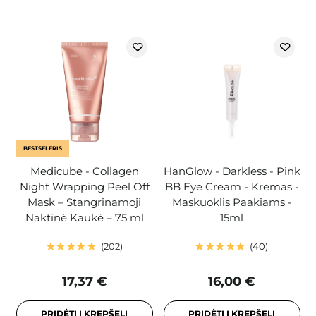
BESTSELERIS
Medicube - Collagen
HanGlow - Darkless - Pink
Night Wrapping Peel Off
BB Eye Cream - Kremas -
Mask – Stangrinamoji
Maskuoklis Paakiams -
Naktinė Kaukė – 75 ml
15ml
202
40
17,37 €
16,00 €
PRIDĖTI Į KREPŠELĮ
PRIDĖTI Į KREPŠELĮ