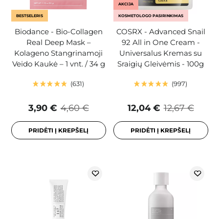
AKCIJA
BESTSELERIS
KOSMETOLOGO PASIRINKIMAS
Biodance - Bio-Collagen
COSRX - Advanced Snail
Real Deep Mask –
92 All in One Cream -
Kolageno Stangrinamoji
Universalus Kremas su
Veido Kaukė – 1 vnt. / 34 g
Sraigių Gleivėmis - 100g
631
997
3,90 €
4,60 €
12,04 €
12,67 €
PRIDĖTI Į KREPŠELĮ
PRIDĖTI Į KREPŠELĮ