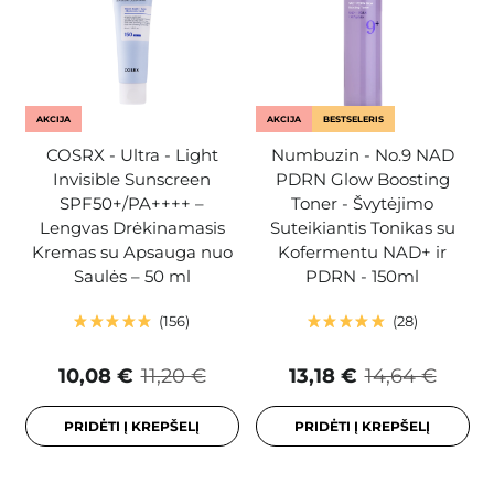
AKCIJA
AKCIJA
BESTSELERIS
COSRX - Ultra - Light
Numbuzin - No.9 NAD
Invisible Sunscreen
PDRN Glow Boosting
SPF50+/PA++++ –
Toner - Švytėjimo
Lengvas Drėkinamasis
Suteikiantis Tonikas su
Kremas su Apsauga nuo
Kofermentu NAD+ ir
Saulės – 50 ml
PDRN - 150ml
156
28
10,08 €
11,20 €
13,18 €
14,64 €
PRIDĖTI Į KREPŠELĮ
PRIDĖTI Į KREPŠELĮ