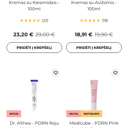
Kremas su Keramidais -
Kremas su Avižomis -
100ml
100ml
22
18
23,20 €
29,00 €
18,91 €
19,90 €
PRIDĖTI Į KREPŠELĮ
PRIDĖTI Į KREPŠELĮ
AKCIJA
AKCIJA
BESTSELERIS
Dr. Althea - PDRN Reju
Medicube - PDRN Pink