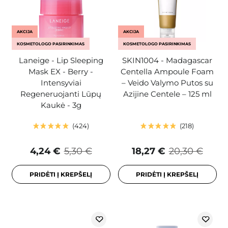
AKCIJA
AKCIJA
KOSMETOLOGO PASIRINKIMAS
KOSMETOLOGO PASIRINKIMAS
Laneige - Lip Sleeping
SKIN1004 - Madagascar
Mask EX - Berry -
Centella Ampoule Foam
Intensyviai
– Veido Valymo Putos su
Regeneruojanti Lūpų
Azijine Centele – 125 ml
Kaukė - 3g
424
218
4,24 €
5,30 €
18,27 €
20,30 €
PRIDĖTI Į KREPŠELĮ
PRIDĖTI Į KREPŠELĮ