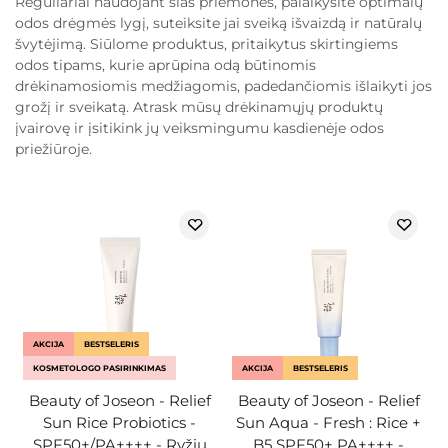
Reguliariai naudojant šias priemones, palaikysite optimalų
odos drėgmės lygį, suteiksite jai sveiką išvaizdą ir natūralų
švytėjimą. Siūlome produktus, pritaikytus skirtingiems
odos tipams, kurie aprūpina odą būtinomis
drėkinamosiomis medžiagomis, padedančiomis išlaikyti jos
grožį ir sveikatą. Atrask mūsų drėkinamųjų produktų
įvairovę ir įsitikink jų veiksmingumu kasdienėje odos
priežiūroje.
AKCIJA
BESTSELERIS
KOSMETOLOGO PASIRINKIMAS
AKCIJA
BESTSELERIS
Beauty of Joseon - Relief
Beauty of Joseon - Relief
Sun Rice Probiotics -
Sun Aqua - Fresh : Rice +
SPF50+/PA++++ - Ryžių
B5 SPF50+ PA++++ -