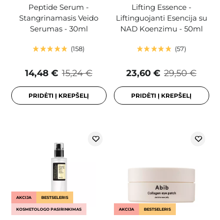
Peptide Serum -
Lifting Essence -
Stangrinamasis Veido
Liftinguojanti Esencija su
Serumas - 30ml
NAD Koenzimu - 50ml
158
57
14,48 €
15,24 €
23,60 €
29,50 €
PRIDĖTI Į KREPŠELĮ
PRIDĖTI Į KREPŠELĮ
AKCIJA
BESTSELERIS
KOSMETOLOGO PASIRINKIMAS
AKCIJA
BESTSELERIS