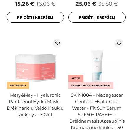
15,26 €
16,06 €
25,06 €
35,80 €
PRIDĖTI Į KREPŠELĮ
PRIDĖTI Į KREPŠELĮ
AKCIJA
BESTSELERIS
KOSMETOLOGO PASIRINKIMAS
Mary&May - Hyaluronic
SKIN1004 - Madagascar
Panthenol Hydra Mask -
Centella Hyalu-Cica
Drėkinančių Veido Kaukių
Water - Fit Sun Serum
Rinkinys - 30vnt.
SPF50+ PA++++ –
Drėkinamasis Apsauginis
Kremas nuo Saulės – 50