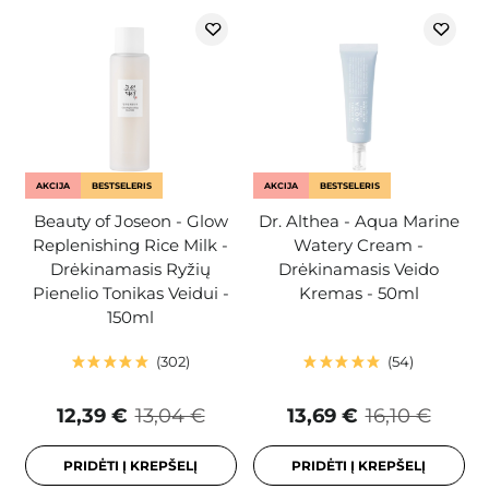
AKCIJA
BESTSELERIS
AKCIJA
BESTSELERIS
Beauty of Joseon - Glow
Dr. Althea - Aqua Marine
Replenishing Rice Milk -
Watery Cream -
Drėkinamasis Ryžių
Drėkinamasis Veido
Pienelio Tonikas Veidui -
Kremas - 50ml
150ml
302
54
12,39 €
13,04 €
13,69 €
16,10 €
PRIDĖTI Į KREPŠELĮ
PRIDĖTI Į KREPŠELĮ