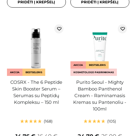
PRIDĖTI Į KREPŠELĮ
PRIDĖTI Į KREPŠELĮ
AKCIJA
BESTSELERIS
AKCIJA
BESTSELERIS
KOSMETOLOGO PASIRINKIMAS
COSRX - The 6 Peptide
Purito Seoul - Mighty
Skin Booster Serum –
Bamboo Panthenol
Serumas su Peptidų
Cream - Raminamasis
Kompleksu – 150 ml
Kremas su Pantenoliu -
100ml
168
105