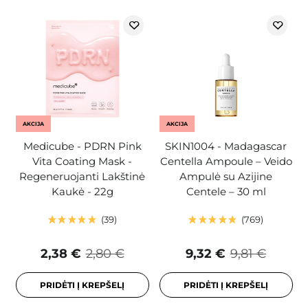
AKCIJA
AKCIJA
Medicube - PDRN Pink
SKIN1004 - Madagascar
Vita Coating Mask -
Centella Ampoule – Veido
Regeneruojanti Lakštinė
Ampulė su Azijine
Kaukė - 22g
Centele – 30 ml
39
769
2,38 €
2,80 €
9,32 €
9,81 €
PRIDĖTI Į KREPŠELĮ
PRIDĖTI Į KREPŠELĮ