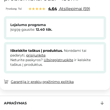
4.64
Atsiliepimai
59
Lojalumo programa
Įsigiję gausite:
12.40
tšk.
Iškeiskite taškus į produktus.
Norėdami tai
padaryti,
prisijunkite
.
Neturite paskyros?
Užsiregistruokite
ir keiskite
taškus į produktus.
Garantija ir prekių grąžinimo politika
APRAŠYMAS