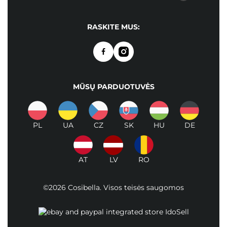
RASKITE MUS:
MŪSŲ PARDUOTUVĖS
PL
UA
CZ
SK
HU
DE
AT
LV
RO
©2026 Cosibella. Visos teisės saugomos