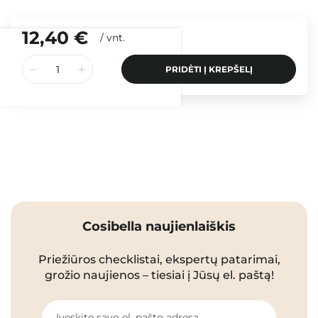
12,40 €
/
vnt.
PRIDĖTI Į KREPŠELĮ
Cosibella naujienlaiškis
Priežiūros checklistai, ekspertų patarimai,
grožio naujienos – tiesiai į Jūsų el. paštą!
Įveskite savo el. pašto adresą