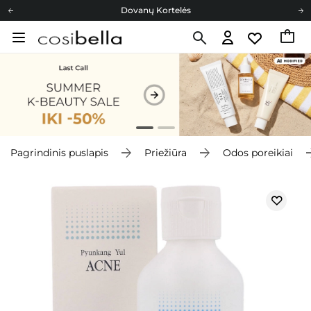
Dovanų Kortelės
Cosibella lojalumo programa
Nemokamas pristatymas nuo 40,00 €
Dovanų Kortelės
Pagrindinis puslapis
Priežiūra
Odos poreikiai