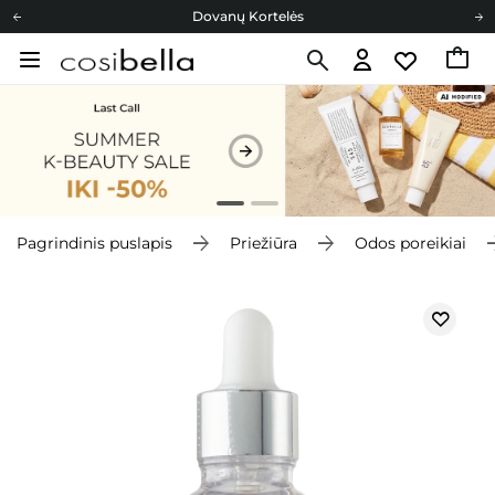
Dovanų Kortelės
Cosibella lojalumo programa
Nemokamas pristatymas nuo 40,00 €
Dovanų Kortelės
Pagrindinis puslapis
Priežiūra
Odos poreikiai