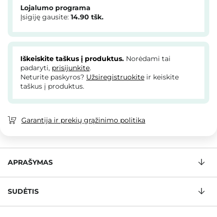
Lojalumo programa
Įsigiję gausite:
14.90
tšk.
Iškeiskite taškus į produktus.
Norėdami tai
padaryti,
prisijunkite
.
Neturite paskyros?
Užsiregistruokite
ir keiskite
taškus į produktus.
Garantija ir prekių grąžinimo politika
APRAŠYMAS
SUDĖTIS