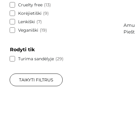
Cruelty free
13
Korėjietiški
9
Lenkiški
7
Amus
Veganiški
19
Piešt
Rodyti tik
Turima sandėlyje
29
TAIKYTI FILTRUS