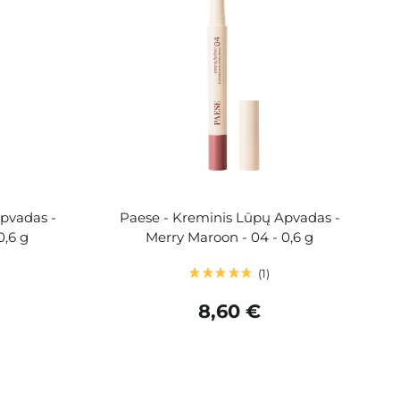
pvadas -
Paese - Kreminis Lūpų Apvadas -
0,6 g
Merry Maroon - 04 - 0,6 g
1
8,60 €