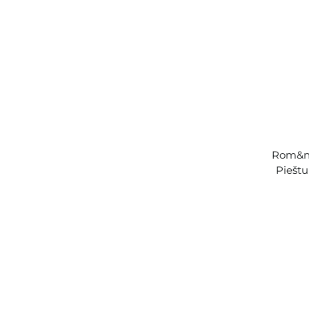
Rom&nd
Pieštu