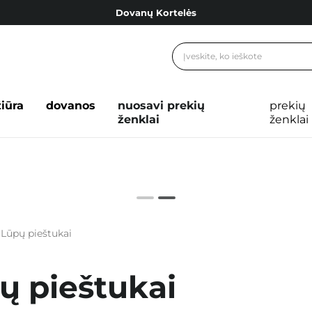
Dovanų Kortelės
Cosibella lojalumo programa
Nemokamas pristatymas nuo 40,00 €
Dovanų Kortelės
žiūra
dovanos
nuosavi prekių
prekių
ženklai
ženklai
Lūpų pieštukai
ų pieštukai