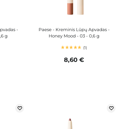
pvadas -
Paese - Kreminis Lūpų Apvadas -
,6 g
Honey Mood - 03 - 0,6 g
1
8,60 €