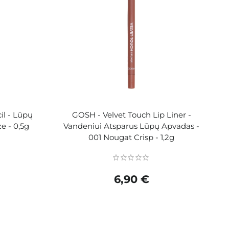
l - Lūpų
GOSH - Velvet Touch Lip Liner -
e - 0,5g
Vandeniui Atsparus Lūpų Apvadas -
001 Nougat Crisp - 1,2g
6,90 €