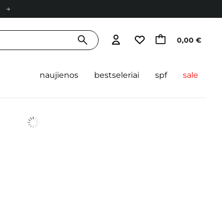
0,00 €
naujienos
bestseleriai
spf
sale