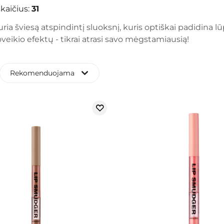
kaičius:
31
uria šviesą atspindintį sluoksnį, kuris optiškai padidina lū
oveikio efektų - tikrai atrasi savo mėgstamiausią!
Rekomenduojama