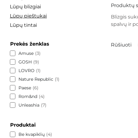
Produktų s
Lūpų blizgiai
Lūpų pieštukai
Blizgis suk
spalvų ir p
Lūpų tintai
Prekės ženklas
Rūšiuoti
Amuse
3
GOSH
9
LOVRO
1
Nature Republic
1
Paese
6
Rom&nd
4
Unleashia
7
Produktai
Be kvapiklių
4