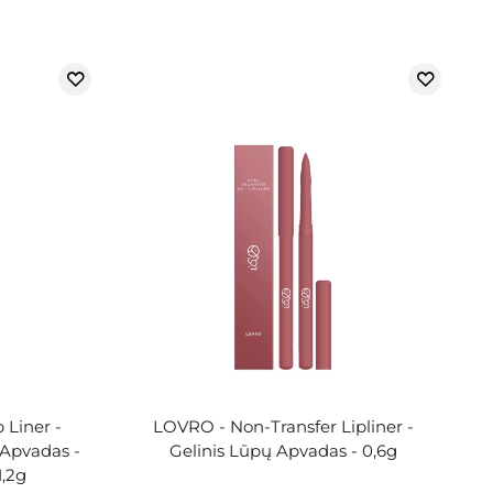
 Liner -
LOVRO - Non-Transfer Lipliner -
 Apvadas -
Gelinis Lūpų Apvadas - 0,6g
,2g