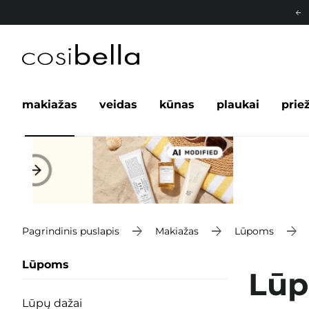
makiažas
veidas
kūnas
plaukai
prie
Pagrindinis puslapis
Makiažas
Lūpoms
Lūpoms
Lūp
Lūpų dažai