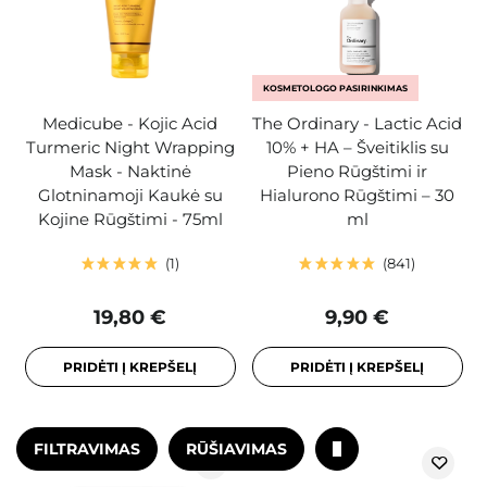
KOSMETOLOGO PASIRINKIMAS
Medicube - Kojic Acid
The Ordinary - Lactic Acid
Turmeric Night Wrapping
10% + HA – Šveitiklis su
Mask - Naktinė
Pieno Rūgštimi ir
Glotninamoji Kaukė su
Hialurono Rūgštimi – 30
Kojine Rūgštimi - 75ml
ml
1
841
19,80 €
9,90 €
PRIDĖTI Į KREPŠELĮ
PRIDĖTI Į KREPŠELĮ
FILTRAVIMAS
RŪŠIAVIMAS