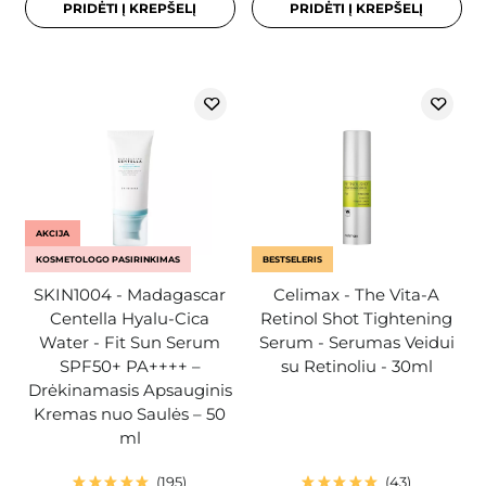
PRIDĖTI Į KREPŠELĮ
PRIDĖTI Į KREPŠELĮ
AKCIJA
KOSMETOLOGO PASIRINKIMAS
BESTSELERIS
SKIN1004 - Madagascar
Celimax - The Vita-A
Centella Hyalu-Cica
Retinol Shot Tightening
Water - Fit Sun Serum
Serum - Serumas Veidui
SPF50+ PA++++ –
su Retinoliu - 30ml
Drėkinamasis Apsauginis
Kremas nuo Saulės – 50
ml
195
43