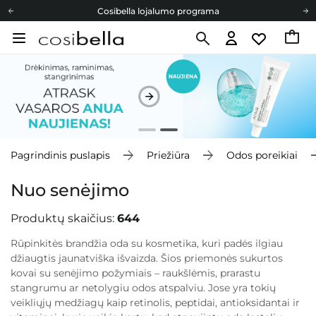
Cosibella lojalumo programa
Nemokamas pristatymas nuo 40,00 €
Dovanų Kortelės
Cosibella lojalumo programa
Nemokamas pristatymas nuo 40,00 €
Dovanų Kortelės
Pagrindinis puslapis
Priežiūra
Odos poreikiai
Nuo senėjimo
Produktų skaičius:
644
Rūpinkitės brandžia oda su kosmetika, kuri padės ilgiau
džiaugtis jaunatviška išvaizda. Šios priemonės sukurtos
kovai su senėjimo požymiais – raukšlėmis, prarastu
stangrumu ar netolygiu odos atspalviu. Jose yra tokių
veikliųjų medžiagų kaip retinolis, peptidai, antioksidantai ir