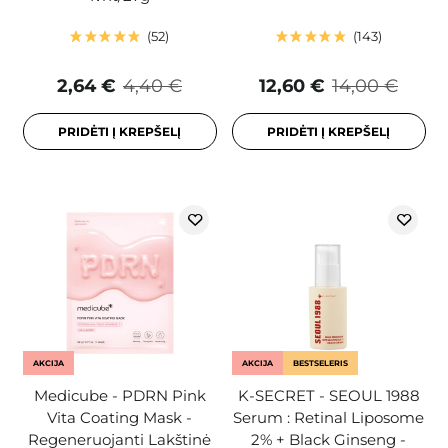
52
143
2,64 €
4,40 €
12,60 €
14,00 €
PRIDĖTI Į KREPŠELĮ
PRIDĖTI Į KREPŠELĮ
AKCIJA
AKCIJA
BESTSELERIS
Medicube - PDRN Pink
K-SECRET - SEOUL 1988
Vita Coating Mask -
Serum : Retinal Liposome
Regeneruojanti Lakštinė
2% + Black Ginseng -