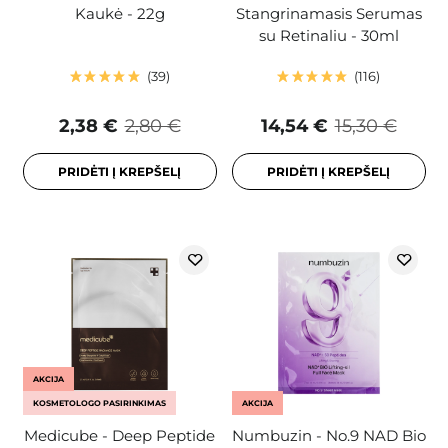
Kaukė - 22g
Stangrinamasis Serumas
su Retinaliu - 30ml
39
116
2,38 €
2,80 €
14,54 €
15,30 €
PRIDĖTI Į KREPŠELĮ
PRIDĖTI Į KREPŠELĮ
AKCIJA
KOSMETOLOGO PASIRINKIMAS
AKCIJA
Medicube - Deep Peptide
Numbuzin - No.9 NAD Bio