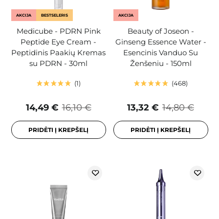
AKCIJA
BESTSELERIS
AKCIJA
Medicube - PDRN Pink
Beauty of Joseon -
Peptide Eye Cream -
Ginseng Essence Water -
Peptidinis Paakių Kremas
Esencinis Vanduo Su
su PDRN - 30ml
Ženšeniu - 150ml
1
468
14,49 €
16,10 €
13,32 €
14,80 €
PRIDĖTI Į KREPŠELĮ
PRIDĖTI Į KREPŠELĮ