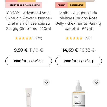
KOSMETOLOGO PASIRINKIMAS
AKCIJA
BESTSELERIS
COSRX - Advanced Snail
Abib - Kolageno akių
96 Mucin Power Essence -
pleistras Jericho Rose
Drėkinamoji Esencija su
Jelly - drėkinantis Paakių
Sraigių Gleivėmis - 100ml
padeliai - 60vnt
1737
198
9,99 €
11,10 €
14,69 €
16,32 €
PRIDĖTI Į KREPŠELĮ
PRIDĖTI Į KREPŠELĮ