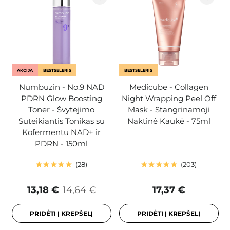
AKCIJA
BESTSELERIS
BESTSELERIS
Numbuzin - No.9 NAD
Medicube - Collagen
PDRN Glow Boosting
Night Wrapping Peel Off
Toner - Švytėjimo
Mask - Stangrinamoji
Suteikiantis Tonikas su
Naktinė Kaukė - 75ml
Kofermentu NAD+ ir
PDRN - 150ml
28
203
13,18 €
14,64 €
17,37 €
PRIDĖTI Į KREPŠELĮ
PRIDĖTI Į KREPŠELĮ