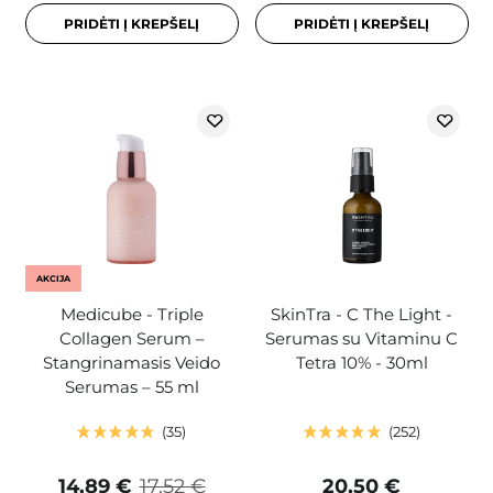
PRIDĖTI Į KREPŠELĮ
PRIDĖTI Į KREPŠELĮ
AKCIJA
Medicube - Triple
SkinTra - C The Light -
Collagen Serum –
Serumas su Vitaminu C
Stangrinamasis Veido
Tetra 10% - 30ml
Serumas – 55 ml
35
252
14,89 €
17,52 €
20,50 €