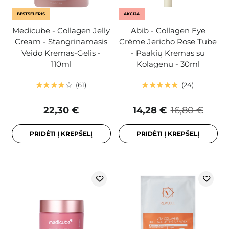
BESTSELERIS
AKCIJA
Medicube - Collagen Jelly
Abib - Collagen Eye
Cream - Stangrinamasis
Crème Jericho Rose Tube
Veido Kremas-Gelis -
- Paakių Kremas su
110ml
Kolagenu - 30ml
61
24
22,30 €
14,28 €
16,80 €
PRIDĖTI Į KREPŠELĮ
PRIDĖTI Į KREPŠELĮ