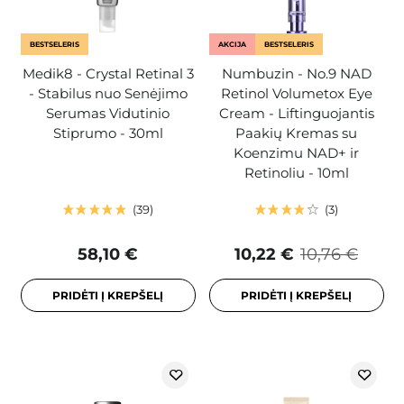
BESTSELERIS
AKCIJA
BESTSELERIS
Medik8 - Crystal Retinal 3
Numbuzin - No.9 NAD
- Stabilus nuo Senėjimo
Retinol Volumetox Eye
Serumas Vidutinio
Cream - Liftinguojantis
Stiprumo - 30ml
Paakių Kremas su
Koenzimu NAD+ ir
Retinoliu - 10ml
39
3
58,10 €
10,22 €
10,76 €
PRIDĖTI Į KREPŠELĮ
PRIDĖTI Į KREPŠELĮ