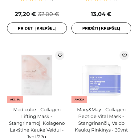
27,20 €
32,00 €
13,04 €
PRIDĖTI Į KREPŠELĮ
PRIDĖTI Į KREPŠELĮ
AKCIJA
AKCIJA
Medicube - Collagen
Mary&May - Collagen
Lifting Mask -
Peptide Vital Mask -
Stangrinamoji Kolageno
Stangrinančių Veido
Lakštinė Kaukė Veidui -
Kaukų Rinkinys - 30vnt
1vnt/27g