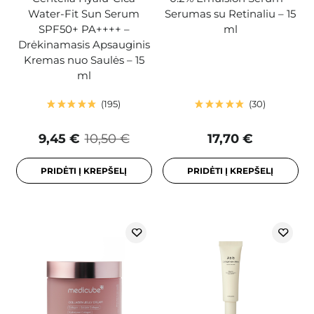
Water-Fit Sun Serum
Serumas su Retinaliu – 15
SPF50+ PA++++ –
ml
Drėkinamasis Apsauginis
Kremas nuo Saulės – 15
ml
195
30
9,45 €
10,50 €
17,70 €
PRIDĖTI Į KREPŠELĮ
PRIDĖTI Į KREPŠELĮ