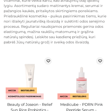
vitaminai, kurie veikia kartu, kad atnaujintų odą ląstelių
lygiu. Asortimentą sudaro maitinantys kremai, serumai ir
pažangios kaukės, pritaikytos skirtingiems poreikiams.
Priešraukšlinė kosmetika – puikus pasirinkimas tiems, kurie
nori išlaikyti jaunatvišką išvaizdą ir sulėtinti odos senėjimo
procesus. Reguliariai naudojamos priemonės gerina odos
elastingumą, mažina raukšlių matomumą ir grąžina
natūralų spindesį. Leiskite sau kasdienę priežiūrą, kuri
pabrėš Jūsų natūralų grožį ir sveiką odos išvaizdą.
AKCIJA
BESTSELERIS
KOSMETOLOGO PASIRINKIMAS
AKCIJA
BESTSELERIS
Beauty of Joseon - Relief
Medicube - PDRN Pink
Sun Rice Probiotics -
Peptide Serum -