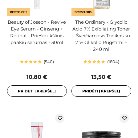
BESTSELERIS
BESTSELERIS
Beauty of Joseon - Revive
The Ordinary - Glycolic
Eye Serum - Ginseng +
Acid 7% Exfoliating Toner
Retinal - Priešraukšlinis
– Šveičiamasis Tonikas su
paakių serumas - 30ml
7 % Glikolio Rūgštimi –
240 ml
540
1804
10,80 €
13,50 €
PRIDĖTI Į KREPŠELĮ
PRIDĖTI Į KREPŠELĮ