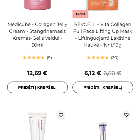
AKCIJA
Medicube - Collagen Jelly
REVCELL - Vita Collagen
Cream - Stangrinamasis
Full Face Lifting Up Mask
Kremas-Gelis Veidui -
- Liftinguojanti Lakštinė
50ml
Kaukė - 1vnt/19g
9
30
12,69 €
6,12 €
6,80 €
PRIDĖTI Į KREPŠELĮ
PRIDĖTI Į KREPŠELĮ