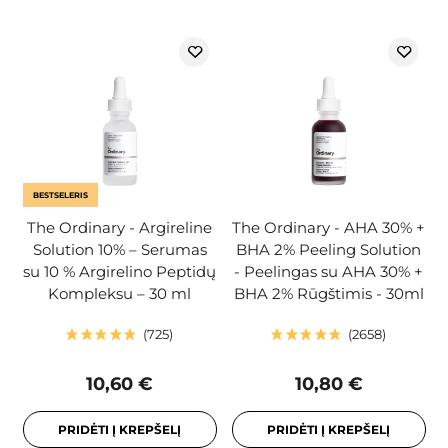
BESTSELERIS
The Ordinary - Argireline
The Ordinary - AHA 30% +
Solution 10% – Serumas
BHA 2% Peeling Solution
su 10 % Argirelino Peptidų
- Peelingas su AHA 30% +
Kompleksu – 30 ml
BHA 2% Rūgštimis - 30ml
725
2658
10,60 €
10,80 €
PRIDĖTI Į KREPŠELĮ
PRIDĖTI Į KREPŠELĮ