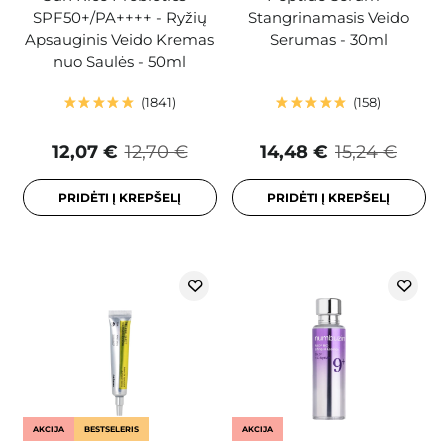
SPF50+/PA++++ - Ryžių
Stangrinamasis Veido
Apsauginis Veido Kremas
Serumas - 30ml
nuo Saulės - 50ml
1841
158
12,07 €
12,70 €
14,48 €
15,24 €
PRIDĖTI Į KREPŠELĮ
PRIDĖTI Į KREPŠELĮ
AKCIJA
BESTSELERIS
AKCIJA