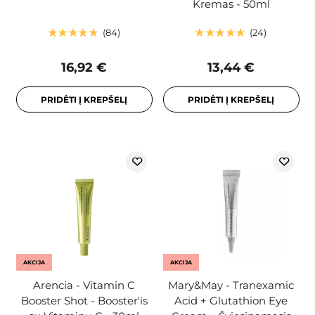
Kremas - 50ml
84
24
16,92 €
13,44 €
PRIDĖTI Į KREPŠELĮ
PRIDĖTI Į KREPŠELĮ
AKCIJA
AKCIJA
Arencia - Vitamin C
Mary&May - Tranexamic
Booster Shot - Booster'is
Acid + Glutathion Eye