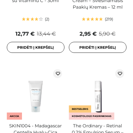
su Vitaminu C - 30ml
Cream – Šviesinamasis
Paakių Kremas – 12 ml
2
219
12,77 €
13,44 €
2,95 €
5,90 €
PRIDĖTI Į KREPŠELĮ
PRIDĖTI Į KREPŠELĮ
BESTSELERIS
AKCIJA
KOSMETOLOGO PASIRINKIMAS
SKIN1004 - Madagascar
The Ordinary - Retinal
Centella Hyalu-Cica
0.2% Emulsion Serum –