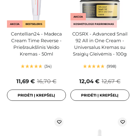
AKCIJA
AKCIJA
BESTSELERIS
KOSMETOLOGO PASIRINKIMAS
Centellian24 - Madeca
COSRX - Advanced Snail
Cream Time Reverse -
92 All in One Cream -
Priešraukšlinis Veido
Universalus Kremas su
Kremas - 50ml
Sraigių Gleivėmis - 100g
34
998
11,69 €
16,70 €
12,04 €
12,67 €
PRIDĖTI Į KREPŠELĮ
PRIDĖTI Į KREPŠELĮ