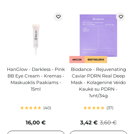
AKCIJA
BESTSELERIS
HanGlow - Darkless - Pink
Biodance - Rejuvenating
BB Eye Cream - Kremas -
Caviar PDRN Real Deep
Maskuoklis Paakiams -
Mask - Kolageninė Veido
15ml
Kaukė su PDRN -
1vnt/34g
40
37
16,00 €
3,42 €
3,60 €