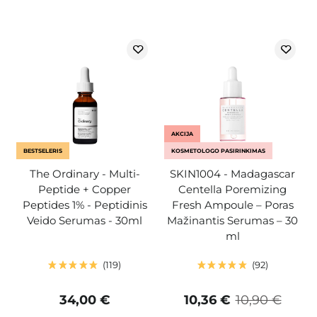
AKCIJA
BESTSELERIS
KOSMETOLOGO PASIRINKIMAS
The Ordinary - Multi-
SKIN1004 - Madagascar
Peptide + Copper
Centella Poremizing
Peptides 1% - Peptidinis
Fresh Ampoule – Poras
Veido Serumas - 30ml
Mažinantis Serumas – 30
ml
119
92
34,00 €
10,36 €
10,90 €