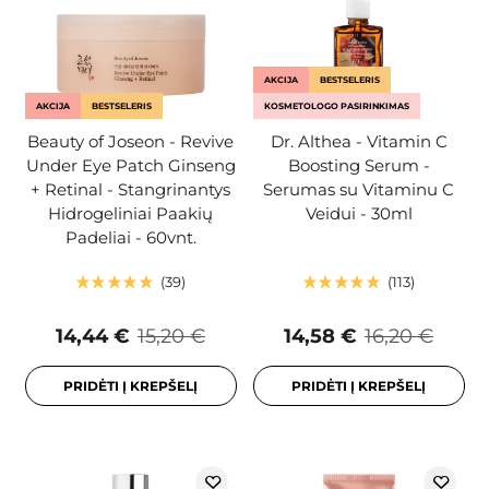
AKCIJA
BESTSELERIS
AKCIJA
BESTSELERIS
KOSMETOLOGO PASIRINKIMAS
Beauty of Joseon - Revive
Dr. Althea - Vitamin C
Under Eye Patch Ginseng
Boosting Serum -
+ Retinal - Stangrinantys
Serumas su Vitaminu C
Hidrogeliniai Paakių
Veidui - 30ml
Padeliai - 60vnt.
39
113
14,44 €
15,20 €
14,58 €
16,20 €
PRIDĖTI Į KREPŠELĮ
PRIDĖTI Į KREPŠELĮ