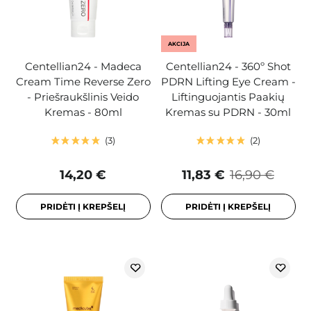
AKCIJA
Centellian24 - Madeca
Centellian24 - 360º Shot
Cream Time Reverse Zero
PDRN Lifting Eye Cream -
- Priešraukšlinis Veido
Liftinguojantis Paakių
Kremas - 80ml
Kremas su PDRN - 30ml
3
2
14,20 €
11,83 €
16,90 €
PRIDĖTI Į KREPŠELĮ
PRIDĖTI Į KREPŠELĮ