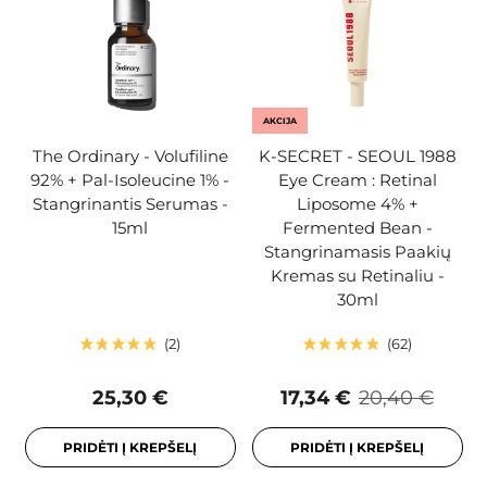
AKCIJA
The Ordinary - Volufiline
K-SECRET - SEOUL 1988
92% + Pal-Isoleucine 1% -
Eye Cream : Retinal
Stangrinantis Serumas -
Liposome 4% +
15ml
Fermented Bean -
Stangrinamasis Paakių
Kremas su Retinaliu -
30ml
2
62
25,30 €
17,34 €
20,40 €
PRIDĖTI Į KREPŠELĮ
PRIDĖTI Į KREPŠELĮ