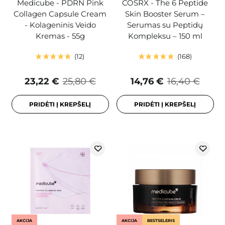
Medicube - PDRN Pink
COSRX - The 6 Peptide
Collagen Capsule Cream
Skin Booster Serum –
- Kolageninis Veido
Serumas su Peptidų
Kremas - 55g
Kompleksu – 150 ml
12
168
23,22 €
25,80 €
14,76 €
16,40 €
PRIDĖTI Į KREPŠELĮ
PRIDĖTI Į KREPŠELĮ
AKCIJA
AKCIJA
BESTSELERIS