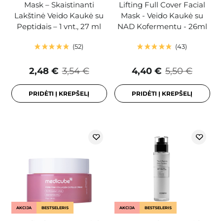
Mask – Skaistinanti
Lifting Full Cover Facial
Lakštinė Veido Kaukė su
Mask - Veido Kaukė su
Peptidais – 1 vnt., 27 ml
NAD Kofermentu - 26ml
52
43
2,48 €
3,54 €
4,40 €
5,50 €
PRIDĖTI Į KREPŠELĮ
PRIDĖTI Į KREPŠELĮ
AKCIJA
BESTSELERIS
AKCIJA
BESTSELERIS