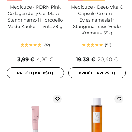
Medicube - PDRN Pink
Medicube - Deep Vita C
Collagen Jelly Gel Mask –
Capsule Cream –
Stangrinamoji Hidrogelio
Šviesinamasis ir
Veido Kaukė – 1 vnt., 28 g
Stangrinamasis Veido
Kremas – 55 g
82
52
3,99 €
4,20 €
19,38 €
20,40 €
PRIDĖTI Į KREPŠELĮ
PRIDĖTI Į KREPŠELĮ