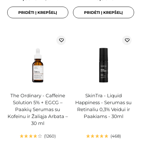
PRIDĖTI Į KREPŠELĮ
PRIDĖTI Į KREPŠELĮ
The Ordinary - Caffeine
SkinTra - Liquid
Solution 5% + EGCG –
Happiness - Serumas su
Paakių Serumas su
Retinaliu 0,3% Veidui ir
Kofeinu ir Žaliąja Arbata –
Paakiams - 30ml
30 ml
1260
468