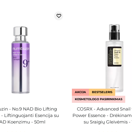
AKCIJA
BESTSELERIS
KOSMETOLOGO PASIRINKIMAS
in - No.9 NAD Bio Lifting
COSRX - Advanced Snail
- Liftinguojanti Esencija su
Power Essence - Drėkinamo
AD Koenzimu - 50ml
su Sraigių Gleivėmis -