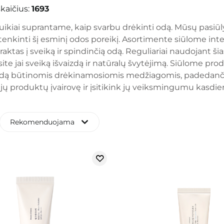
kaičius:
1693
uikiai suprantame, kaip svarbu drėkinti odą. Mūsų pasiūl
enkinti šį esminį odos poreikį. Asortimente siūlome inte
i raktas į sveiką ir spindinčią odą. Reguliariai naudojant
ksite jai sveiką išvaizdą ir natūralų švytėjimą. Siūlome pr
dą būtinomis drėkinamosiomis medžiagomis, padedančiomis
ų produktų įvairovę ir įsitikink jų veiksmingumu kasdien
Rekomenduojama