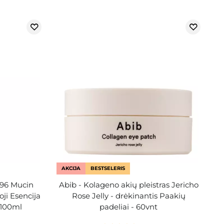
AKCIJA
BESTSELERIS
 96 Mucin
Abib - Kolageno akių pleistras Jericho
ji Esencija
Rose Jelly - drėkinantis Paakių
 100ml
padeliai - 60vnt