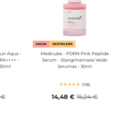
AKCIJA
BESTSELERIS
Sun Aqua -
Medicube - PDRN Pink Peptide
 PA++++ -
Serum - Stangrinamasis Veido
 50ml
Serumas - 30ml
158
 €
14,48 €
15,24 €