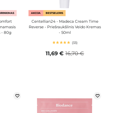
IRINKIMAS
AKCIJA
BESTSELERIS
omfort
Centellian24 - Madeca Cream Time
inamasis
Reverse - Priešraukšlinis Veido Kremas
 - 80g
- 50ml
33
11,69 €
16,70 €