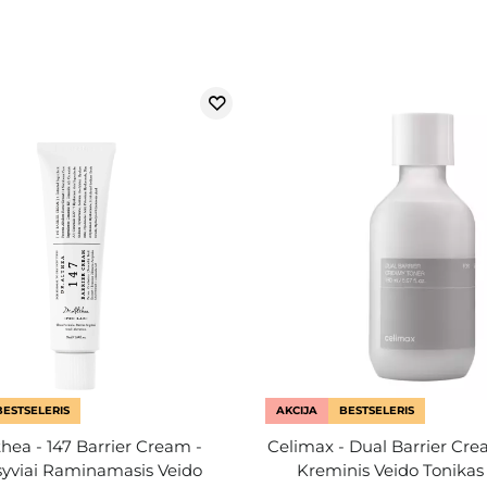
BESTSELERIS
AKCIJA
BESTSELERIS
thea - 147 Barrier Cream -
Celimax - Dual Barrier Cre
syviai Raminamasis Veido
Kreminis Veido Tonikas