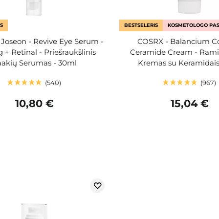
S
BESTSELERIS
KOSMETOLOGO PAS
 Joseon - Revive Eye Serum -
COSRX - Balancium C
 + Retinal - Priešraukšlinis
Ceramide Cream - Ram
akių Serumas - 30ml
Kremas su Keramidais
540
967
10,80 €
15,04 €