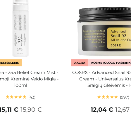
BESTSELERIS
AKCIJA
KOSMETOLOGO PASIRINK
ea - 345 Relief Cream Mist -
COSRX - Advanced Snail 92
oji Kreminė Veido Migla -
Cream - Universalus K
100ml
Sraigių Gleivėmis - 
43
997
15,11 €
15,90 €
12,04 €
12,67