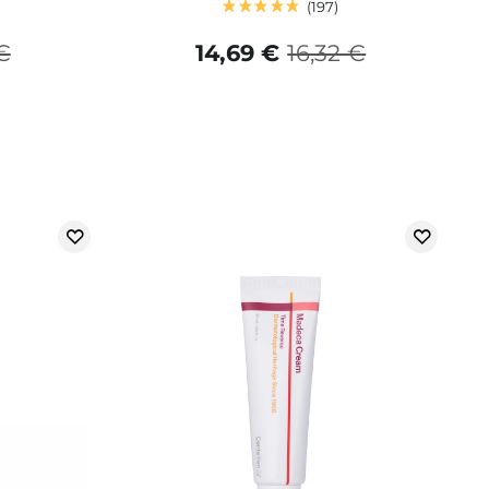
197
 €
14,69 €
16,32 €