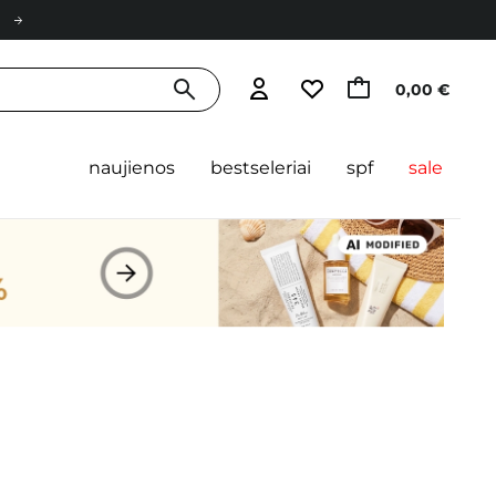
0,00 €
naujienos
bestseleriai
spf
sale