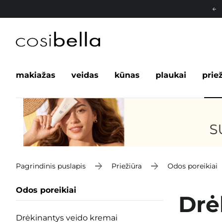
makiažas
veidas
kūnas
plaukai
prie
Pagrindinis puslapis
Priežiūra
Odos poreikiai
Odos poreikiai
Drė
Drėkinantys veido kremai