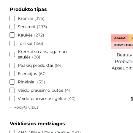
Produkto tipas
Kremai
375
Serumai
293
Kaukės
272
AKCIJA
Tonikai
156
KOSMETOLO
Kremai su apsauga nuo
Beauty 
saulės
88
Probiot
Paakių produktai
84
Apsaugini
Esencijos
60
Rinkiniai
59
Veido prausimo putos
41
Veido prausimosi geliai
40
+ Rodyti visus
Veikliosios medžiagos
AHA / BHA / PHA rūgštys
143