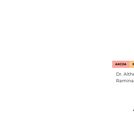
AKCIJA
Dr. Alth
Raminam