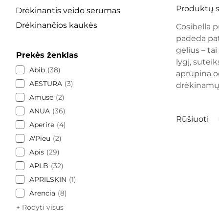
Produktų s
Drėkinantis veido serumas
Drėkinančios kaukės
Cosibella p
padeda pat
gelius – ta
Prekės ženklas
lygį, sutei
Abib
38
aprūpina o
AESTURA
3
drėkinamųj
Amuse
2
ANUA
36
Rūšiuoti
Aperire
4
A'Pieu
2
Apis
29
APLB
32
APRILSKIN
1
Arencia
8
+ Rodyti visus