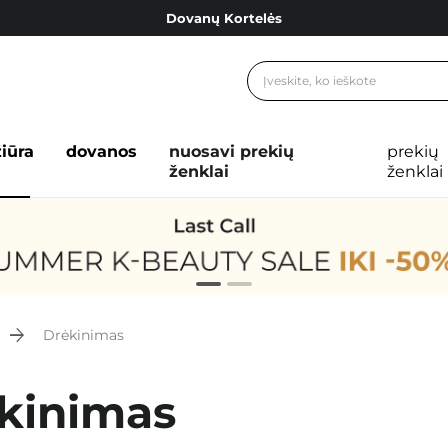
Dovanų Kortelės
Cosibella lojalumo programa
Nemokamas pristatymas nuo 40,00 €
Dovanų Kortelės
žiūra
dovanos
nuosavi prekių
prekių
ženklai
ženklai
Drėkinimas
kinimas