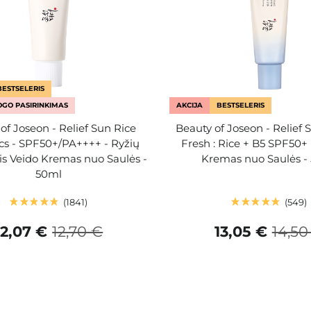
BESTSELERIS
GO PASIRINKIMAS
AKCIJA
BESTSELERIS
of Joseon - Relief Sun Rice
Beauty of Joseon - Relief 
ics - SPF50+/PA++++ - Ryžių
Fresh : Rice + B5 SPF50+
s Veido Kremas nuo Saulės -
Kremas nuo Saulės -
50ml
1841
549
12,07 €
12,70 €
13,05 €
14,50