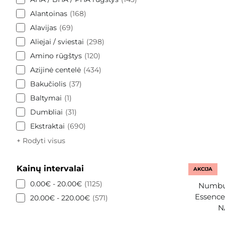
Alantoinas
168
Alavijas
69
Aliejai / sviestai
298
Amino rūgštys
120
Azijinė centelė
434
Bakučiolis
37
Baltymai
1
Dumbliai
31
Ekstraktai
690
+ Rodyti visus
Kainų intervalai
AKCIJA
0.00€ - 20.00€
1125
Numbuz
Essence 
20.00€ - 220.00€
571
N