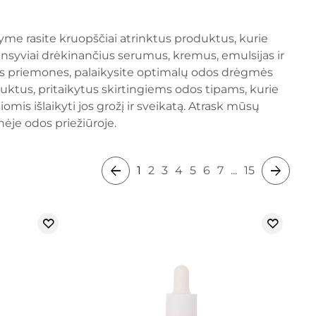
yme rasite kruopščiai atrinktus produktus, kurie
nsyviai drėkinančius serumus, kremus, emulsijas ir
 šias priemones, palaikysite optimalų odos drėgmės
oduktus, pritaikytus skirtingiems odos tipams, kurie
 išlaikyti jos grožį ir sveikatą. Atrask mūsų
ėje odos priežiūroje.
1
2
3
4
5
6
7
...
15