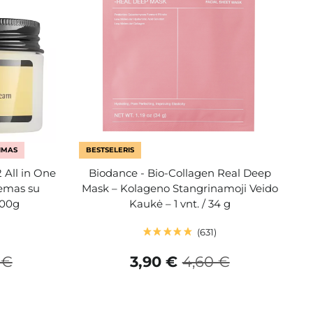
IMAS
BESTSELERIS
 All in One
Biodance - Bio-Collagen Real Deep
remas su
Mask – Kolageno Stangrinamoji Veido
100g
Kaukė – 1 vnt. / 34 g
631
 €
3,90 €
4,60 €